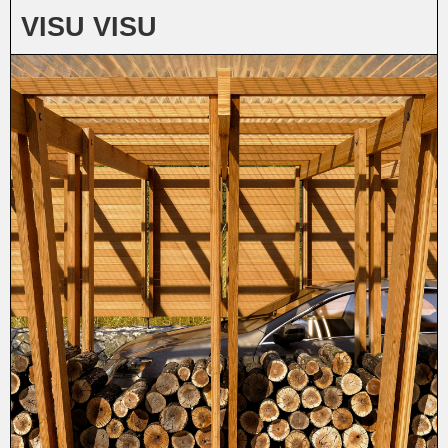
Protoclub, EMT_01, 2025
VISU VISU
Aimko.P, grand salon, 2024
Aimko.P, petit salon, 2023
Aimko.P, concept store, 2023
Atelier Aïno, BMT, avec Lambert David, 2023
CT&GP, 55MPC, 2023
Atelier Philippe Parreno, Sharjah, 2022
CT&GP, Enso, 2022
Radar, Pulse, 64Hz, 2022
Emmanuelle Lainé, Gare de Chelles, 2022
CT&GP, Vérandah, 2022